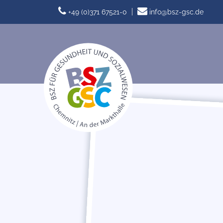
+49 (0)371 67521-0
info@bsz-gsc.de