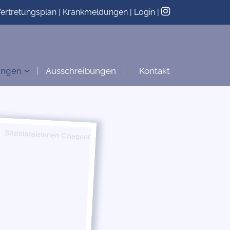
ertretungsplan
|
Krankmeldungen
|
Login
|
ungen
Ausschreibungen
">
Kontakt
Sozialassistenen ©ziegner