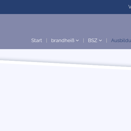
V
Start
brandheiß
BSZ
Ausbild